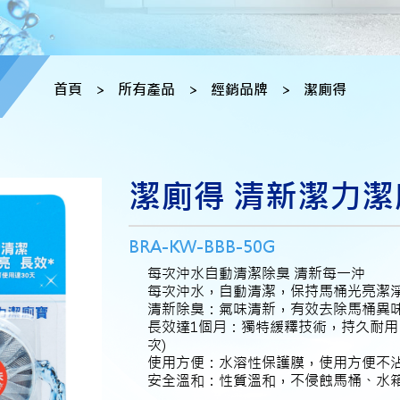
首頁
>
所有產品
>
經銷品牌
>
潔廁得
潔廁得 清新潔力潔
BRA-KW-BBB-50G
每次沖水自動清潔除臭 清新每一沖
每次沖水，自動清潔，保持馬桶光亮潔
清新除臭：氣味清新，有效去除馬桶異
長效達1個月：獨特緩釋技術，持久耐用。常
次)
使用方便：水溶性保護膜，使用方便不
安全溫和：性質溫和，不侵蝕馬桶、水