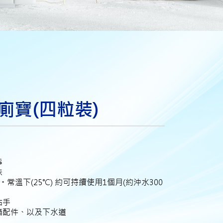
廁寶(四粒裝)
淨
味
溫下(25℃) 約可持續使用1個月(約沖水300
沾手
箱配件、以及下水道