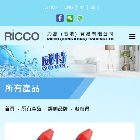
ESHOP
ENG
繁
简
所有產品
首頁
所有產品
經銷品牌
潔廁得
>
>
>