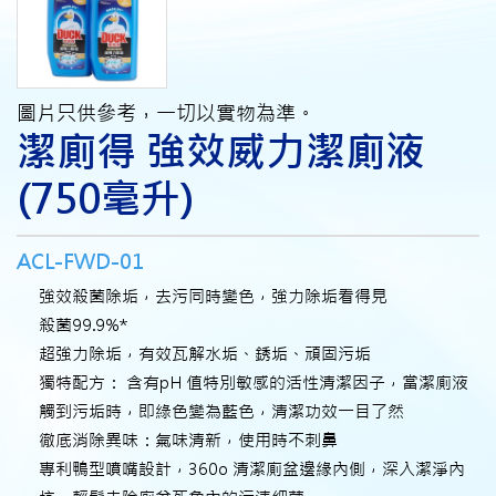
圖片只供參考，一切以實物為準。
潔廁得 強效威力潔廁液
(750毫升)
ACL-FWD-01
強效殺菌除垢，去污同時變色，強力除垢看得見
殺菌99.9%*
超強力除垢，有效瓦解水垢、銹垢、頑固污垢
獨特配方： 含有pH 值特別敏感的活性清潔因子，當潔廁液
觸到污垢時，即綠色變為藍色，清潔功效一目了然
徹底消除異味：氣味清新，使用時不刺鼻
專利鴨型噴嘴設計，360o 清潔廁盆邊緣內側，深入潔淨內