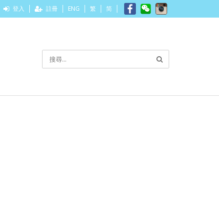
登入
註冊
ENG
繁
简